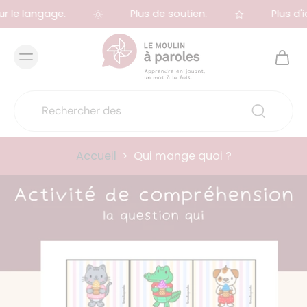
r le langage.
Plus de soutien.
Plus d'i
Accueil
>
Qui mange quoi ?