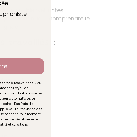
sée
rètes et bienveillantes
hophoniste
imples pour mieux comprendre le
angage
s travaillés :
e
tre
et verbale
sentez à recevoir des SMS
munication
commande) et/ou de
la part du Moulin à paroles,
n verbale
seur automatique. Le
d'achat. Des frais de
ppliquer. La fréquence des
isation
désabonner à tout moment
 le lien de désabonnement
et
ialité
conditions
ur :