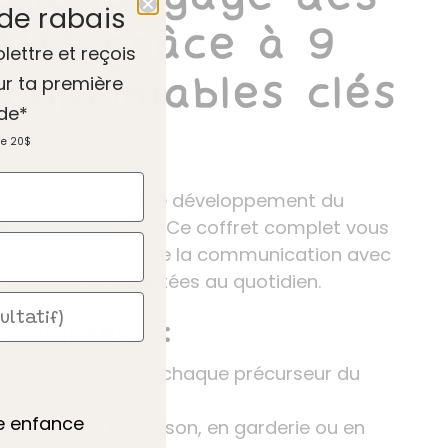
de rabais
tits grâce à 9
olettre et reçois
 imprimables clés
ur ta première
de*
de 20$
déal pour soutenir le développement du
ants de 0 à 5 ans ! Ce coffret complet vous
bases essentielles de la communication avec
, ludiques et adaptées au quotidien.
 comprend :
imables – un pour chaque précurseur du
te enfance
 à réaliser à la maison, en garderie ou en