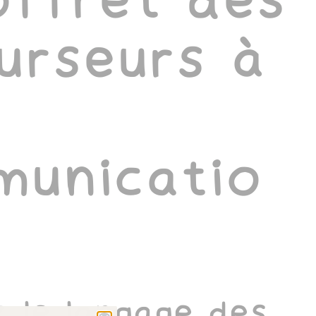
offret des
urseurs à
unicatio
z le langage des