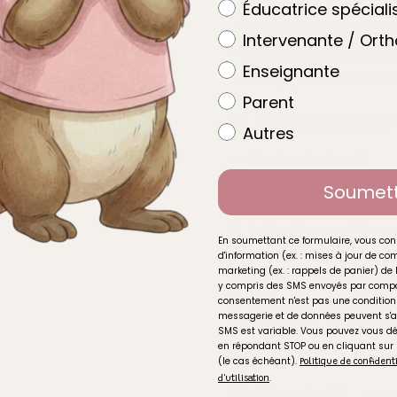
intervention
Éducatrice spéciali
✔ Des stratégies conc
Intervenante / Ort
✔ Des explications s
Enseignante
développement du l
Parent
🎯 Précurseur
Autres
👀 Contact visuel
👆 Attention conjoint
Soumet
🔁 Tours de rôle
🪞 Imitation motrice 
En soumettant ce formulaire, vous con
💬 Intention de com
d'information (ex. : mises à jour de 
marketing (ex. : rappels de panier) de 
👂 Compréhension no
y compris des SMS envoyés par compo
🎧 Attention auditive
consentement n'est pas une condition 
messagerie et de données peuvent s'a
👋 Babillage et verbal
SMS est variable. Vous pouvez vous 
en répondant STOP ou en cliquant sur
🧸 Catégorisation
(le cas échéant).
Politique de confident
.
d'utilisation
💡 Parfait po