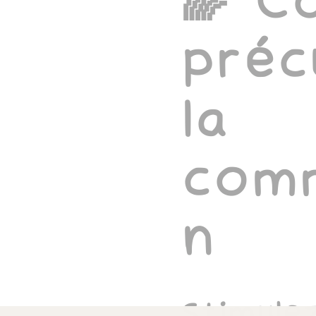
🌈 C
préc
la
comm
n
Stimule