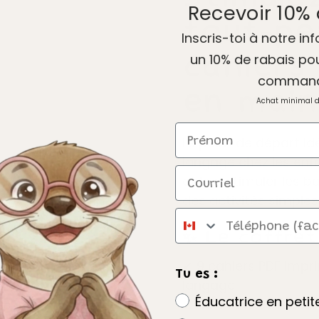
Recevoir 10% 
tout-pe
Inscris-toi à notre inf
cahiers
un 10% de rabais po
comman
en main
Achat minimal 
Prénom
Le point de départ i
langage chez les enf
Courriel
aide à stimuler les 
des activités simples
Téléphone
✨ Le coffret
✔ 9 cahiers PDF impr
Tu es :
langage
Éducatrice en peti
✔ 45 activités faciles