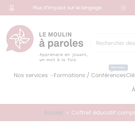
Plus d’impact sur le langage.
Aller
au
contenu
Nouveau
Nos services
Formations / Conférences
Clé
À
Accueil
>
Coffret éducatif comple