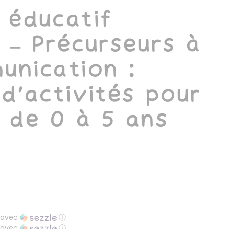
 éducatif
 – Précurseurs à
unication :
 d’activités pour
 de 0 à 5 ans
avec
ⓘ
avec
ⓘ