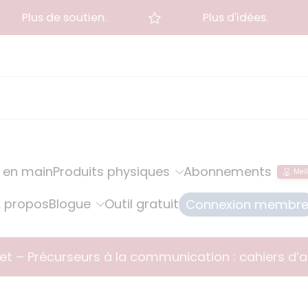
Plus de soutien.
Plus d'idées.
 en main
Produits physiques
Abonnements
Meil
 propos
Blogue
Outil gratuit
Connexion membr
t – Précurseurs à la communication : cahiers d’a