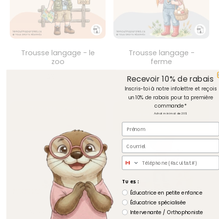
Trousse langage - le
Trousse langage -
zoo
ferme
$30.00
$22.00
Recevoir 10% de rabais
Inscris-toi à notre infolettre et reçois
un 10% de rabais pour ta première
commande*
Achat minimal de 20$
Prénom
Courriel
Téléphone
Tu es :
Éducatrice en petite enfance
Éducatrice spécialisée
Trousse langage - la
Trousse langage - les
Intervenante / Orthophoniste