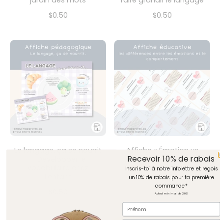
$0.50
$0.50
Le langage, ça se nourrit
Affiche « Émotion vs
Recevoir 10% de rabais
– Développer le
Comportement »
vocabulaire chez
Inscris-toi à notre infolettre et reçois
$0.50
l’enfant
un 10% de rabais pour ta première
commande*
$0.50
Achat minimal de 20$
Prénom