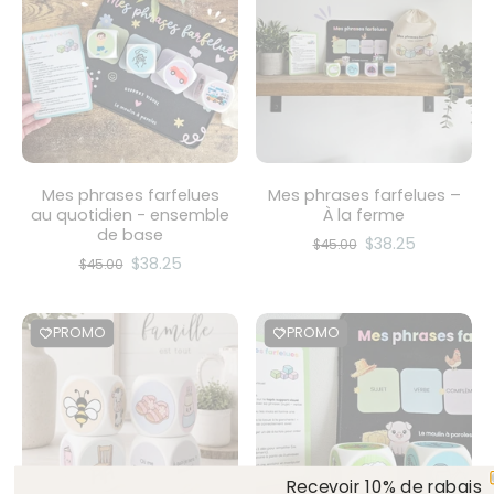
Mes phrases farfelues
Mes phrases farfelues –
au quotidien - ensemble
À la ferme
de base
$38.25
$45.00
$38.25
$45.00
PROMO
PROMO
Recevoir 10% de rabais