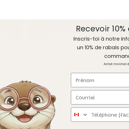
Recevoir 10% 
Inscris-toi à notre inf
un 10% de rabais po
comman
Achat minimal 
Prénom
Courriel
Activité brise glace
Le bi
$4.50
Téléphone