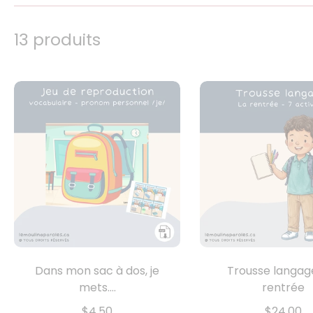
13 produits
Dans mon sac à dos, je
Trousse langage
mets....
rentrée
$4.50
$24.00