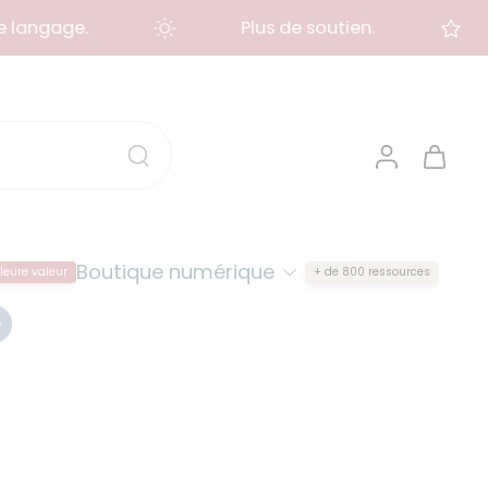
angage.
Plus de soutien.
Boutique numérique
leure valeur
+ de 800 ressources
e