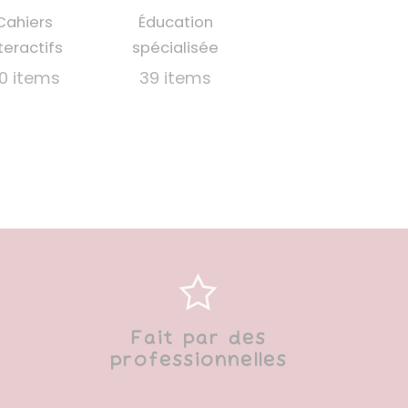
Cahiers
Éducation
teractifs
spécialisée
0 items
39 items
Fait par des
professionnelles