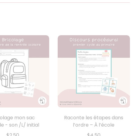
colage mon sac
Raconte les étapes dans
e - son /L/ initial
l’ordre – À l’école
$2.50
$4.50