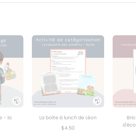
 - la
La boîte à lunch de Léon
Bri
d'écol
$4.50