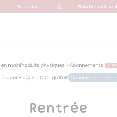
Plus d'idées.
Plus d’impact sur le l
 en main
Produits physiques
Abonnements
Meil
 propos
Blogue
Outil gratuit
Connexion membr
Rentrée