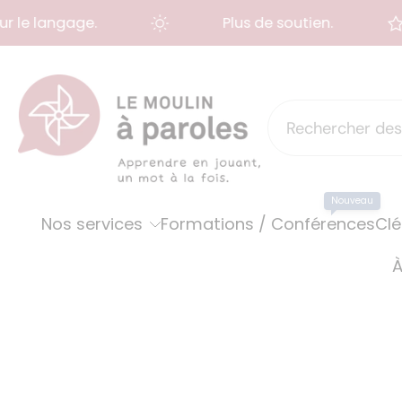
e langage.
Plus de soutien.
Aller
au
contenu
Nouveau
Nos services
Formations / Conférences
Clé
À