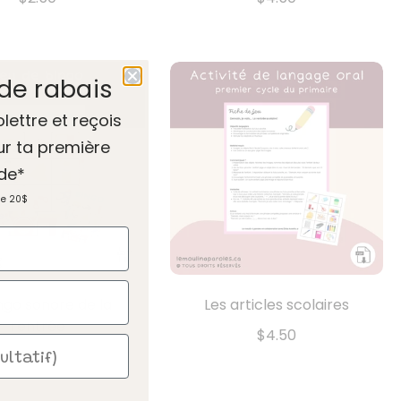
de rabais
olettre et reçois
ur ta première
de*
de 20$
ngo sonore de la
Les articles scolaires
rentrée
$4.50
$3.00