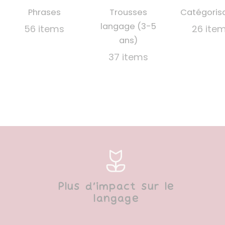
Phrases
Trousses
Catégoris
langage (3-5
56 items
26 ite
ans)
37 items
Plus d’impact sur le
langage