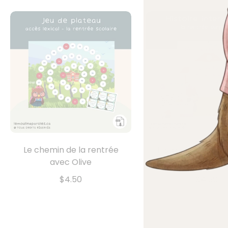
Le chemin de la rentrée
Histoire trouée - 
avec Olive
la rentrée surp
$4.50
$4.50