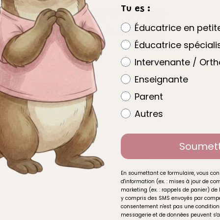
Tu es :
Éducatrice en peti
Éducatrice spéciali
Intervenante / Ort
Enseignante
Parent
Autres
Olive et
Les consignes rigolotes –
Soumet
rise
Thème de la rentrée
scolaire
En soumettant ce formulaire, vous con
d'information (ex. : mises à jour de 
$4.50
marketing (ex. : rappels de panier) de 
y compris des SMS envoyés par compo
consentement n'est pas une condition 
messagerie et de données peuvent s'a