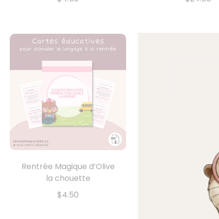
Rentrée Magique d’Olive
J’ai…qui a ?
la chouette
$3.00
$4.50