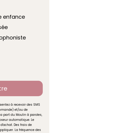
te enfance
sée
hophoniste
tre
sentez à recevoir des SMS
commande) et/ou de
la part du Moulin à paroles,
seur automatique. Le
d'achat. Des frais de
ppliquer. La fréquence des