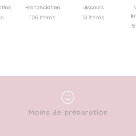
ation
Prononciation
Discours
in
ms
106 items
13 items
5
Moins de préparation