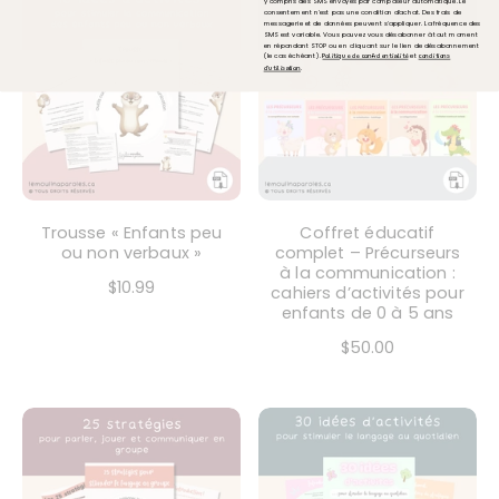
y compris des SMS envoyés par composeur automatique. Le
consentement n'est pas une condition d'achat. Des frais de
messagerie et de données peuvent s'appliquer. La fréquence des
SMS est variable. Vous pouvez vous désabonner à tout moment
en répondant STOP ou en cliquant sur le lien de désabonnement
(le cas échéant).
et
Politique de confidentialité
conditions
.
d'utilisation
Trousse « Enfants peu
Coffret éducatif
ou non verbaux »
complet – Précurseurs
à la communication :
$10.99
cahiers d’activités pour
enfants de 0 à 5 ans
$50.00