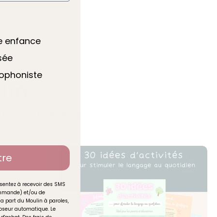
te enfance
sée
hophoniste
lin
langage autrement.
tre
sentez à recevoir des SMS
commande) et/ou de
la part du Moulin à paroles,
seur automatique. Le