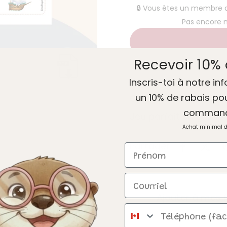
🔒 Vous êtes un membre
Pas encore
Recevoir 10% 
Inscris-toi à notre inf
un 10% de rabais po
Objectifs : Enrichir l
comman
Jeu parfait en group
Achat minimal 
Partager
Prénom
Courriel
Ajouter à mes f
Téléphone