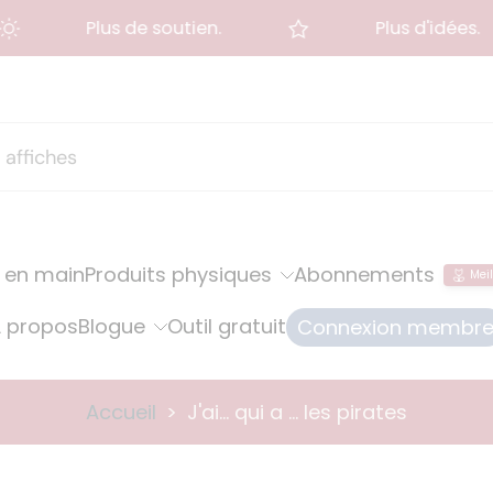
Plus de soutien.
Plus d'idées.
 en main
Produits physiques
Abonnements
Meil
 propos
Blogue
Outil gratuit
Connexion membr
Accueil
>
J'ai... qui a ... les pirates