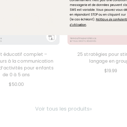
consentement n'est pas une condition 
messagerie et de données peuvent s'a
SMS est variable. Vous pouvez vous 
en répondant STOP ou en cliquant sur
(le cas échéant).
Politique de confident
.
d'utilisation
t éducatif complet –
25 stratégies pour sti
urs à la communication
langage en gro
 d’activités pour enfants
$19.99
de 0 à 5 ans
$50.00
Voir tous les produits