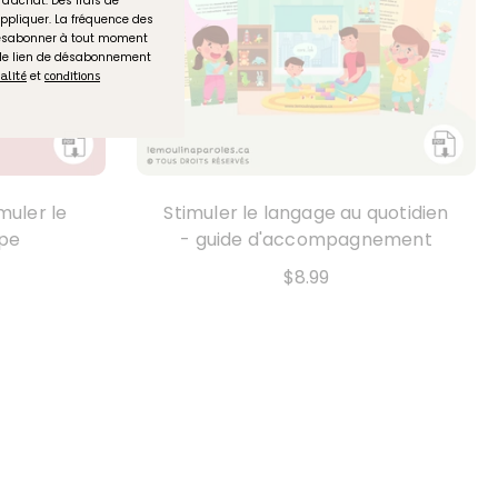
d'achat. Des frais de
ppliquer. La fréquence des
désabonner à tout moment
 le lien de désabonnement
et
ialité
conditions
muler le
Stimuler le langage au quotidien
upe
- guide d'accompagnement
$8.99