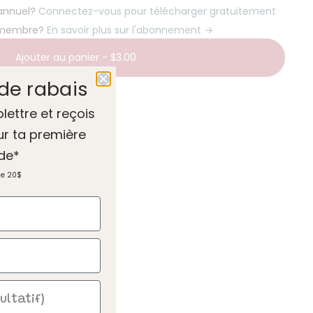
 annuel?
Connectez-vous pour télécharger gratuitement
 membre?
En savoir plus sur l'abonnement →
Ajouter au panier
-
$3.00
de rabais
olettre et reçois
ur ta première
e vocabulaire
de*
e
de 20$
avoris