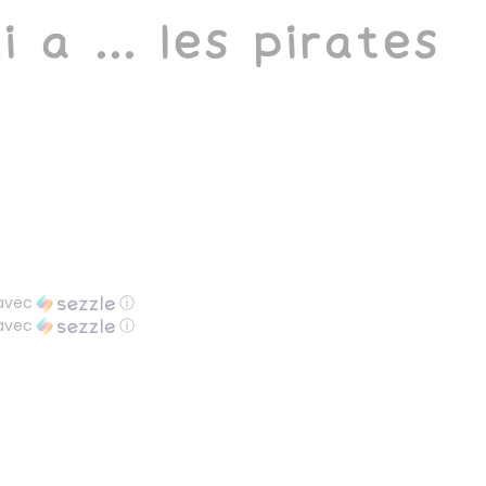
ui a ... les pirates
avec
ⓘ
avec
ⓘ