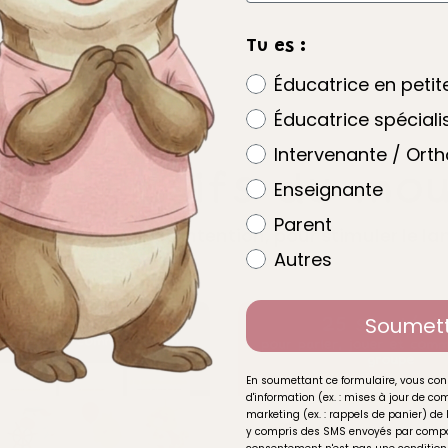
Tu es :
Éducatrice en peti
Éducatrice spéciali
Intervenante / Ort
s exclusifs du mou
Enseignante
Parent
iques, créées avec intention, pour stimuler le 
Autres
Soumet
En soumettant ce formulaire, vous con
d'information (ex. : mises à jour de 
marketing (ex. : rappels de panier) de 
y compris des SMS envoyés par compo