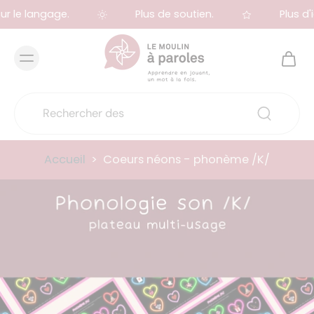
r le langage.
Plus de soutien.
Plus d'i
Accueil
>
Coeurs néons - phonème /K/