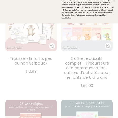
y compris des SMS envoyés par composeur automatique. Le
consentement n'est pas une condition d'achat. Des frais de
messagerie et de données peuvent s'appliquer. La fréquence des
SMS est variable. Vous pouvez vous désabonner à tout moment
en répondant STOP ou en cliquant sur le lien de désabonnement
(le cas échéant).
et
Politique de confidentialité
conditions
.
d'utilisation
Trousse « Enfants peu
Coffret éducatif
ou non verbaux »
complet – Précurseurs
à la communication :
$10.99
cahiers d’activités pour
enfants de 0 à 5 ans
$50.00