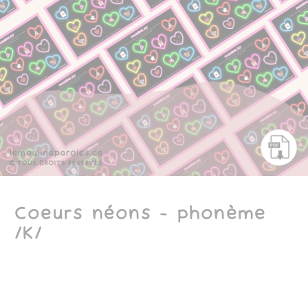
Coeurs néons - phonème
/K/