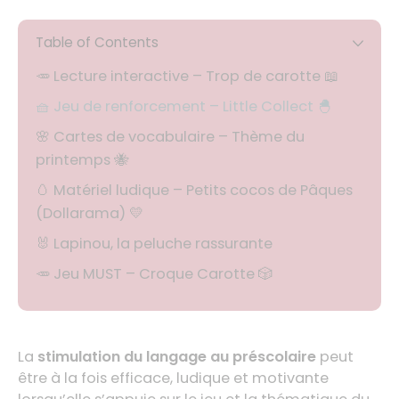
Table of Contents
🥕 Lecture interactive – Trop de carotte 📖
🧺 Jeu de renforcement – Little Collect 🐣
🌸 Cartes de vocabulaire – Thème du
printemps 🐝
🥚 Matériel ludique – Petits cocos de Pâques
(Dollarama) 💛
🐰 Lapinou, la peluche rassurante
🥕 Jeu MUST – Croque Carotte 🎲
La
stimulation du langage au préscolaire
peut
être à la fois efficace, ludique et motivante