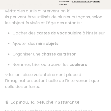
(le cas échéant).
et
Politique de confidentialité
conditions
Les petits cocos de Pâques deviennent de
.
d'utilisation
véritables outils d’intervention 🐰
Ils peuvent être utilisés de plusieurs façons, selon
les objectifs visés et l’âge des enfants :
Cacher des
cartes de vocabulaire
à l’intérieur
Ajouter des
mini objets
Organiser une
chasse au trésor
Nommer, trier ou trouver les
couleurs
✨ Ici, on laisse volontairement place à
l’imagination, autant celle de l’intervenant que
celle des enfants.
🐰 Lapinou, la peluche rassurante