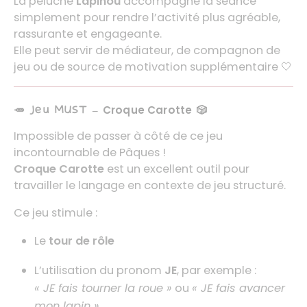
La peluche
Lapinou
accompagne la séance
simplement pour rendre l’activité plus agréable,
rassurante et engageante.
Elle peut servir de médiateur, de compagnon de
jeu ou de source de motivation supplémentaire 🤍
🥕 Jeu MUST –
Croque Carotte
🎲
Impossible de passer à côté de ce jeu
incontournable de Pâques !
Croque Carotte
est un excellent outil pour
travailler le langage en contexte de jeu structuré.
Ce jeu stimule :
Le
tour de rôle
L’utilisation du pronom
JE
, par exemple :
« JE fais tourner la roue »
ou
« JE fais avancer
mon lapin »