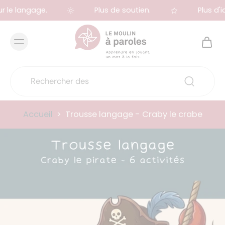
r le langage.
Plus de soutien.
Plus d'id
Accueil
>
Trousse langage - Craby le crabe