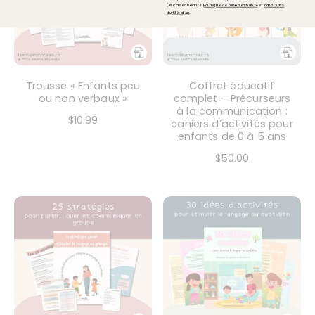
(le cas échéant).
et
Politique de confidentialité
conditions
.
d'utilisation
Trousse « Enfants peu
Coffret éducatif
ou non verbaux »
complet – Précurseurs
à la communication :
$10.99
cahiers d’activités pour
enfants de 0 à 5 ans
$50.00