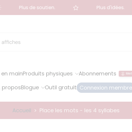
Plus de soutien.
Plus d'idées.
 en main
Produits physiques
Abonnements
Meil
 propos
Blogue
Outil gratuit
Connexion membr
Accueil
>
Place les mots - les 4 syllabes