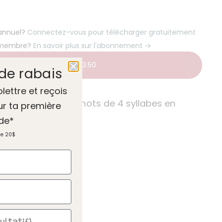
 annuel?
Connectez-vous pour télécharger gratuitement
 membre?
En savoir plus sur l'abonnement →
Ajouter au panier
-
$3.50
de rabais
olettre et reçois
ion des mots des mots de 4 syllabes en
ur ta première
n jeu d'écran.
de*
de 20$
avoris