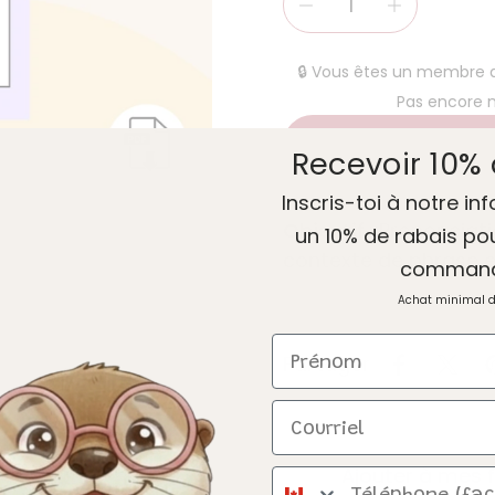
🔒 Vous êtes un membre
Pas encore
Recevoir 10% 
Inscris-toi à notre inf
Objectif
: Prononciat
un 10% de rabais po
contexte de phrase e
comman
Achat minimal 
Prénom
Partager
Courriel
Ajouter à mes f
Téléphone