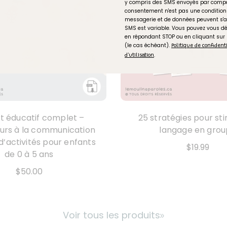
y compris des SMS envoyés par compo
consentement n'est pas une condition 
messagerie et de données peuvent s'a
SMS est variable. Vous pouvez vous 
en répondant STOP ou en cliquant sur
(le cas échéant).
Politique de confident
.
d'utilisation
t éducatif complet –
25 stratégies pour sti
urs à la communication
langage en gro
 d’activités pour enfants
$19.99
de 0 à 5 ans
$50.00
Voir tous les produits