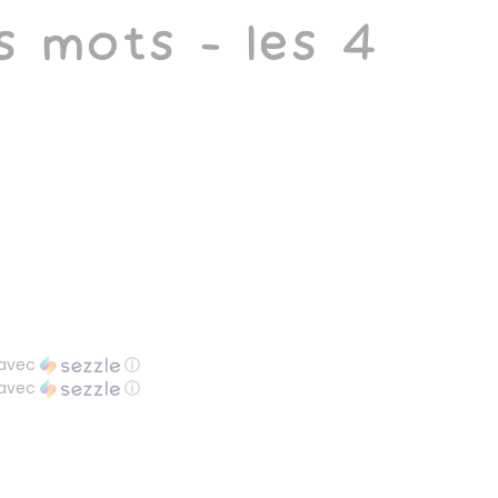
es mots - les 4
avec
ⓘ
avec
ⓘ