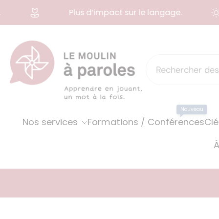
Plus d’impact sur le langage.
Aller
au
contenu
Nouveau
Nos services
Formations / Conférences
Clé
À