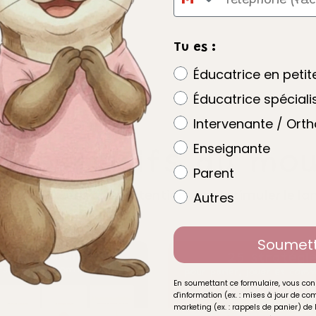
Tu es :
Éducatrice en peti
Éducatrice spéciali
Intervenante / Ort
Enseignante
s exclusifs du mou
Parent
iques, créées avec intention, pour stimuler le 
Autres
Soumet
En soumettant ce formulaire, vous con
d'information (ex. : mises à jour de 
marketing (ex. : rappels de panier) de 