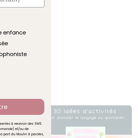
te enfance
sée
hophoniste
lin
langage autrement.
tre
sentez à recevoir des SMS
commande) et/ou de
la part du Moulin à paroles,