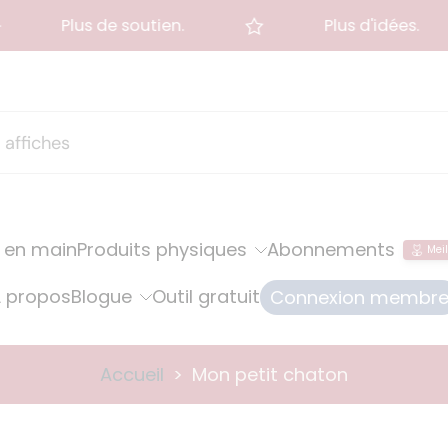
Plus de soutien.
Plus d'idées.
 en main
Produits physiques
Abonnements
Meil
 propos
Blogue
Outil gratuit
Connexion membr
Accueil
>
Mon petit chaton