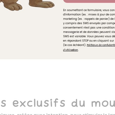
En soumettant ce formulaire, vous con
Partager
d'information (ex. : mises à jour de 
marketing (ex. : rappels de panier) de 
y compris des SMS envoyés par compo
consentement n'est pas une condition 
messagerie et de données peuvent s'a
SMS est variable. Vous pouvez vous 
Ajouter à mes f
en répondant STOP ou en cliquant sur
(le cas échéant).
Politique de confident
.
d'utilisation
s exclusifs du mou