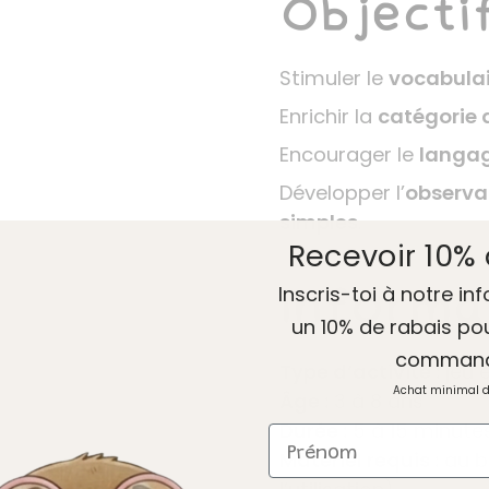
Objecti
Stimuler le
vocabulai
Enrichir la
catégorie 
Encourager le
langag
Développer l’
observa
simples
.
Recevoir 10% 
Informa
Inscris-toi à notre inf
un 10% de rabais po
comman
Type d’activité :
jeu 
Achat minimal 
Âge :
3 à 8 ans
Durée :
5 à 15 minute
Prénom
Matériel requis :
au be