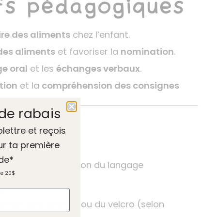
fs pédagogiques
re des aliments
chez l’enfant.
des aliments
et favoriser la
nomination
.
e oral
et les
échanges verbaux
.
tion
et la
compréhension des consignes
de rabais
tions
olettre et reçois
ur ta première
de*
éducatif / stimulation du langage
de 20$
s
soin, des ciseaux ou du velcro (selon