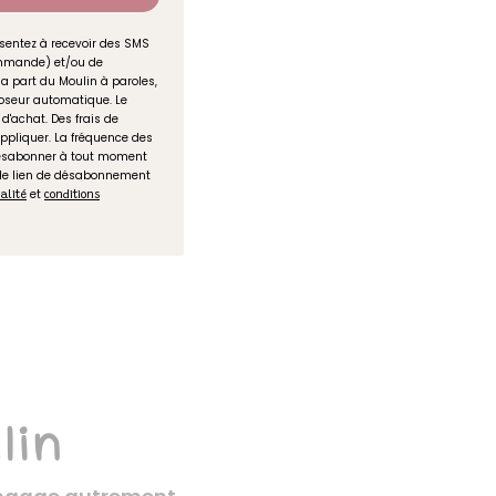
sentez à recevoir des SMS
commande) et/ou de
la part du Moulin à paroles,
seur automatique. Le
d'achat. Des frais de
ppliquer. La fréquence des
désabonner à tout moment
avoris
 le lien de désabonnement
et
ialité
conditions
lin