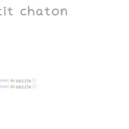
it chaton
avec
ⓘ
avec
ⓘ