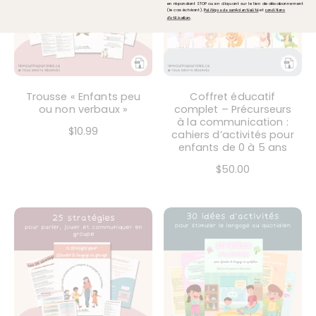
en répondant STOP ou en cliquant sur le lien de désabonnement
(le cas échéant).
et
Politique de confidentialité
conditions
.
d'utilisation
Trousse « Enfants peu
Coffret éducatif
ou non verbaux »
complet – Précurseurs
à la communication :
$10.99
cahiers d’activités pour
enfants de 0 à 5 ans
$50.00