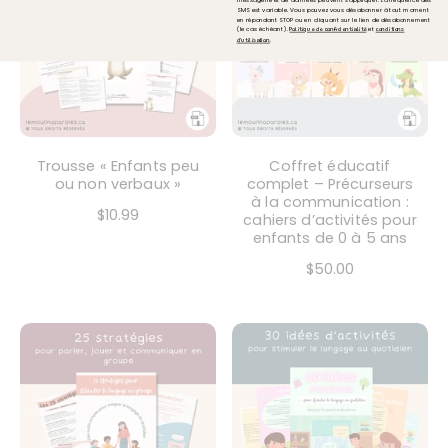
SMS est variable. Vous pouvez vous désabonner à tout moment
en répondant STOP ou en cliquant sur le lien de désabonnement
(le cas échéant).
et
Politique de confidentialité
conditions
.
d'utilisation
Trousse « Enfants peu
Coffret éducatif
ou non verbaux »
complet – Précurseurs
à la communication :
$10.99
cahiers d’activités pour
enfants de 0 à 5 ans
$50.00