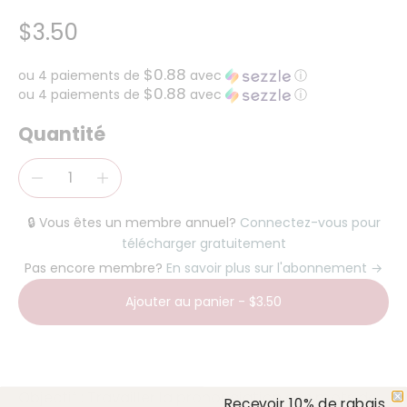
$3.50
$0.88
ou 4 paiements de
avec
ⓘ
$0.88
ou 4 paiements de
avec
ⓘ
Quantité
🔒 Vous êtes un membre annuel?
Connectez-vous pour
télécharger gratuitement
Pas encore membre?
En savoir plus sur l'abonnement →
Ajouter au panier
-
$3.50
Objectif : Travailler la prononciation des mots de
Recevoir 10% de rabais