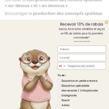
« au-dessus » et « en dessous »
.
Encourager la
production des concepts spatiaux
.
Stimuler le
langage oral
et la
nomination
.
Recevoir 10% de rabais
Favoriser les
échanges verbaux
.
Inscris-toi à notre infolettre et reçois
un 10% de rabais pour ta première
commande*
Informations
Achat minimal de 20$
Prénom
Type d’activité :
jeu éducatif / reproduction /
Courriel
stimulation du langage
Âge :
3 à 8 ans
Téléphone
Durée :
5 à 15 minutes
Matériel requis :
au besoin, ciseaux ou velcro
Tu es :
Éducatrice en petite enfance
Idéal pour
Éducatrice spécialisée
Intervenante / Orthophoniste
stimulation du langage
Enseignante
Parent
concepts spatiaux enfants
Autres
activités éducatives préscolaire