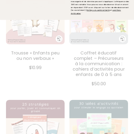
messagerie et de données peuvent s'appliquer. La fréquence des
SMS est variable. Vous pouvez vous désabonner à tout moment
en répondant STOP ou en cliquant sur le lien de désabonnement
(le cas échéant).
et
Politique de confidentialité
conditions
.
d'utilisation
Trousse « Enfants peu
Coffret éducatif
ou non verbaux »
complet – Précurseurs
à la communication :
$10.99
cahiers d’activités pour
enfants de 0 à 5 ans
$50.00