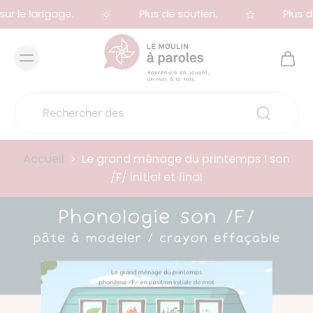
ur le langage.
Plus de soutien.
Plus d'
Accueil
>
Le grand ménage du printemps ! son
/F/ initial et final