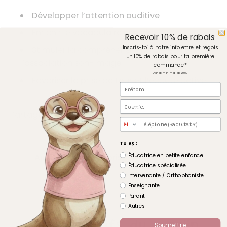
Développer l’attention auditive
Enrichir le vocabulaire scolaire
Recevoir 10% de rabais
Inscris-toi à notre infolettre et reçois
Stimuler la compréhension orale et
un 10% de rabais pour ta première
l’association son-image
commande*
Achat minimal de 20$
Favoriser la prise de tour et l’écoute active
Prénom
Courriel
Partager
Téléphone
Tu es :
Éducatrice en petite enfance
Ajouter à mes favoris
Éducatrice spécialisée
Intervenante / Orthophoniste
Enseignante
Parent
Autres
Les exclusifs du moulin
Soumettre