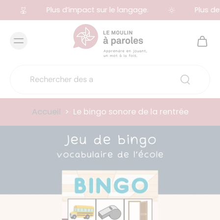
Plus d’impact sur le langage.
Plus de 
Accueil
>
Le bingo sonore de la rentrée