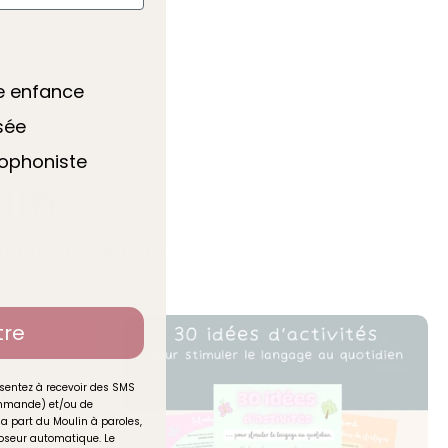
te enfance
sée
hophoniste
lin
langage autrement.
tre
sentez à recevoir des SMS
commande) et/ou de
la part du Moulin à paroles,
seur automatique. Le