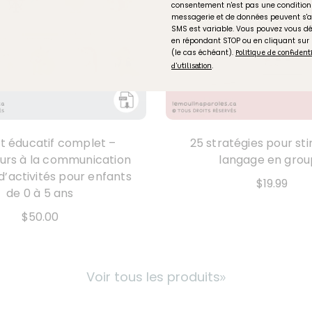
consentement n'est pas une condition 
messagerie et de données peuvent s'a
SMS est variable. Vous pouvez vous 
en répondant STOP ou en cliquant sur
(le cas échéant).
Politique de confident
.
d'utilisation
t éducatif complet –
25 stratégies pour sti
urs à la communication
langage en gro
 d’activités pour enfants
$19.99
de 0 à 5 ans
$50.00
Voir tous les produits