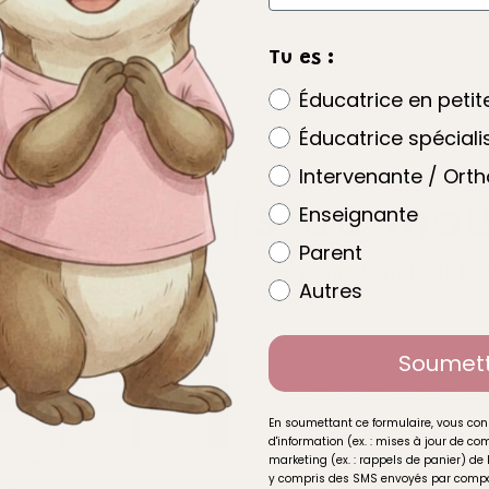
Tu es :
Éducatrice en peti
Éducatrice spéciali
Intervenante / Ort
s exclusifs du mou
Enseignante
Parent
iques, créées avec intention, pour stimuler le 
Autres
Soumet
En soumettant ce formulaire, vous con
d'information (ex. : mises à jour de 
marketing (ex. : rappels de panier) de 
y compris des SMS envoyés par compo