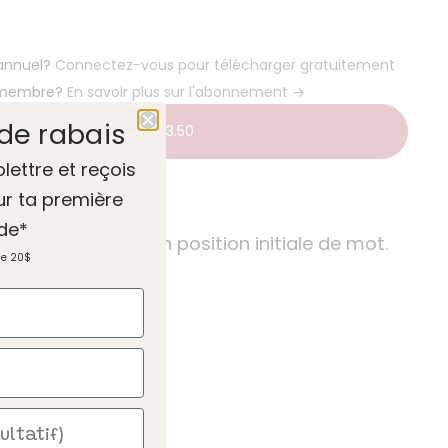
 annuel?
Connectez-vous pour télécharger gratuitement
 membre?
En savoir plus sur l'abonnement →
de rabais
Ajouter au panier
-
$3.50
olettre et reçois
ur ta première
de*
 du phonème /F/ en position initiale de mot.
de 20$
avoris