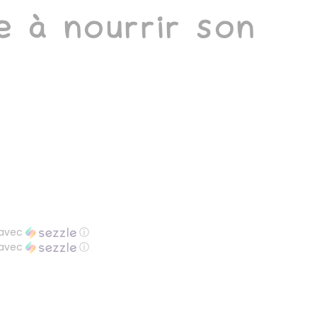
 à nourrir son
avec
ⓘ
avec
ⓘ