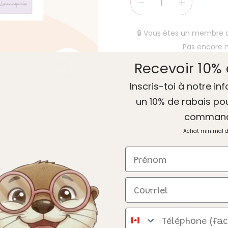
🔒 Vous êtes un membre
Pas encore
Recevoir 10% 
Inscris-toi à notre inf
un 10% de rabais po
comman
Objectif : production
Achat minimal 
Prénom
Partager
Courriel
Ajouter à mes f
Téléphone