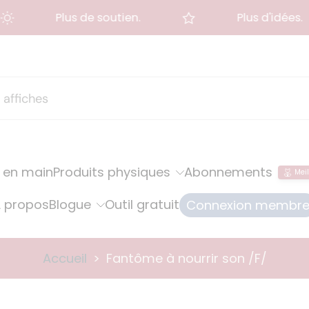
Plus de soutien.
Plus d'idées.
 en main
Produits physiques
Abonnements
Meil
 propos
Blogue
Outil gratuit
Connexion membr
Accueil
>
Fantôme à nourrir son /F/