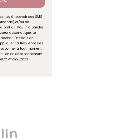
e langage
sentez à recevoir des SMS
commande) et/ou de
la part du Moulin à paroles,
seur automatique. Le
d'achat. Des frais de
ppliquer. La fréquence des
désabonner à tout moment
 le lien de désabonnement
avoris
et
ialité
conditions
lin