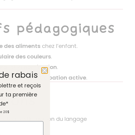
fs pédagogiques
e des aliments
chez l’enfant.
laire des couleurs
.
ral
et la
nomination
.
de rabais
ent et la participation active
.
olettre et reçois
ur ta première
tions
de*
de 20$
moteur / stimulation du langage