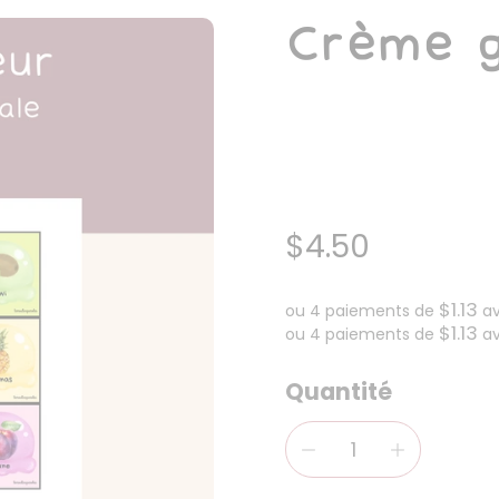
Crème g
$4.50
$1.13
ou 4 paiements de
a
$1.13
ou 4 paiements de
a
Quantité