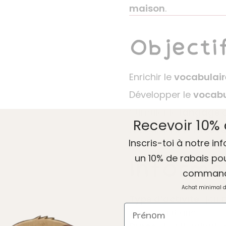
maison
.
Objecti
Enrichir le
vocabulair
Développer le
vocabu
Stimuler le
langage o
Recevoir 10% 
Encourager le
mouvem
Inscris-toi à notre inf
un 10% de rabais po
Informa
comman
Achat minimal 
Type d’activité :
jeu 
Prénom
Âge :
3 à 8 ans