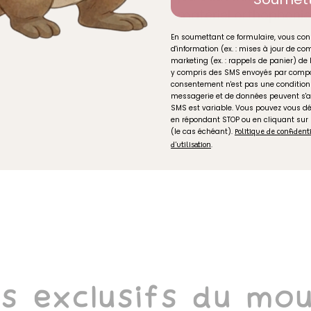
matériel orthophoni
En soumettant ce formulaire, vous con
d'information (ex. : mises à jour de 
Partager
marketing (ex. : rappels de panier) de 
y compris des SMS envoyés par compo
consentement n'est pas une condition 
messagerie et de données peuvent s'a
SMS est variable. Vous pouvez vous 
en répondant STOP ou en cliquant sur
Ajouter à mes f
(le cas échéant).
Politique de confident
.
d'utilisation
s exclusifs du mou