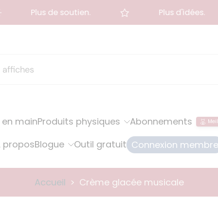
Plus de soutien.
Plus d'idées.
 en main
Produits physiques
Abonnements
Meil
 propos
Blogue
Outil gratuit
Connexion membr
Accueil
>
Crème glacée musicale