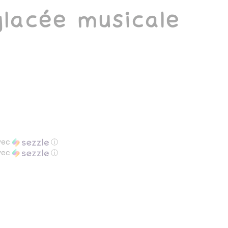
lacée musicale
vec
ⓘ
vec
ⓘ