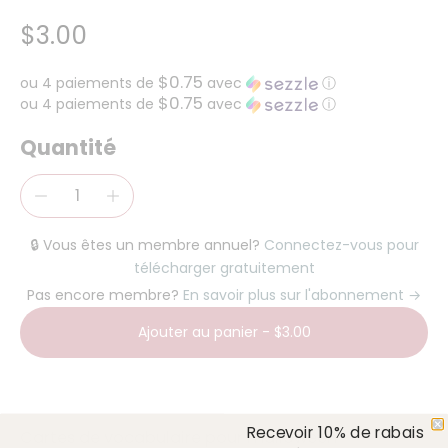
$3.00
$0.75
ou 4 paiements de
avec
ⓘ
$0.75
ou 4 paiements de
avec
ⓘ
Quantité
🔒 Vous êtes un membre annuel?
Connectez-vous pour
télécharger gratuitement
Pas encore membre?
En savoir plus sur l'abonnement →
Ajouter au panier
-
$3.00
Recevoir 10% de rabais
Cartes de vocabulaire pour l'hallowee
n