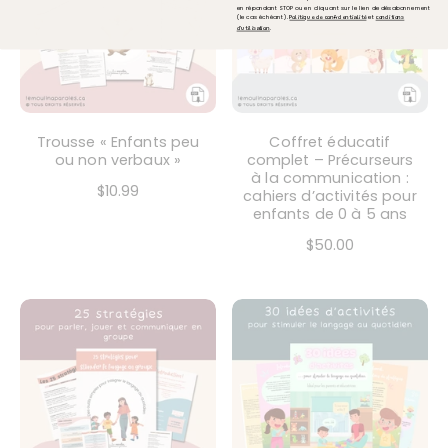
en répondant STOP ou en cliquant sur le lien de désabonnement
(le cas échéant).
et
Politique de confidentialité
conditions
.
d'utilisation
Trousse « Enfants peu
Coffret éducatif
ou non verbaux »
complet – Précurseurs
à la communication :
$10.99
cahiers d’activités pour
enfants de 0 à 5 ans
$50.00