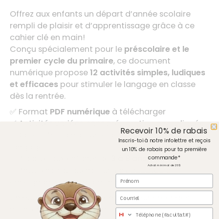
Offrez aux enfants un départ d’année scolaire
rempli de plaisir et d’apprentissage grâce à ce
cahier clé en main!
Conçu spécialement pour le
préscolaire et le
premier cycle du primaire
, ce document
numérique propose
12 activités simples, ludiques
et efficaces
pour stimuler le langage en classe
dès la rentrée.
✅ Format
PDF numérique
à télécharger
✅ Activités variées, sans préparation compliquée
Recevoir 10% de rabais
✅ Objectifs clairs pour le développement du
Inscris-toi à notre infolettre et reçois
langage
un 10% de rabais pour ta première
✅ Adapté aux enfants de
3 à 8 ans
commande*
Achat minimal de 20$
✅ Astuces pratiques pour les éducateurs,
Prénom
enseignants et orthophonistes
Courriel
Un outil pratique et accessible pour créer des
moments d’échange, encourager la
Téléphone