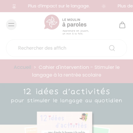
Plus d’impact sur le langage.
Plus de 
Accueil
>
Cahier d'intervention - Stimuler le
langage à la rentrée scolaire