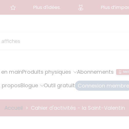
Plus d'idées.
Plus d’impact s
 en main
Produits physiques
Abonnements
Meil
 propos
Blogue
Outil gratuit
Connexion membr
Accueil
>
Cahier d'activités - la Saint-Valentin