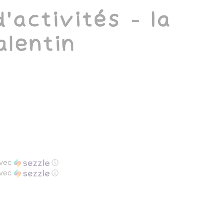
'activités - la
alentin
vec
ⓘ
vec
ⓘ