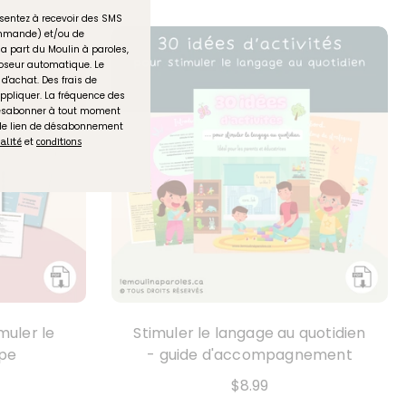
sentez à recevoir des SMS
commande) et/ou de
la part du Moulin à paroles,
seur automatique. Le
d'achat. Des frais de
ppliquer. La fréquence des
désabonner à tout moment
 le lien de désabonnement
et
ialité
conditions
muler le
Stimuler le langage au quotidien
upe
- guide d'accompagnement
$8.99