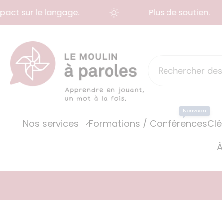
ct sur le langage.
Plus de soutien.
Aller
au
contenu
Nouveau
Nos services
Formations / Conférences
Clé
À