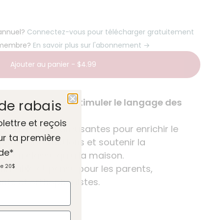
 annuel?
Connectez-vous pour télécharger gratuitement
 membre?
En savoir plus sur l'abonnement →
Ajouter au panier
-
$4.99
hématiques pour stimuler le langage des
de rabais
olettre et reçois
és en main et amusantes pour enrichir le
ur ta première
er les interactions et soutenir la
de*
t en classe qu’à la maison.
primable et pensé pour les parents,
de 20$
nts et orthophonistes.