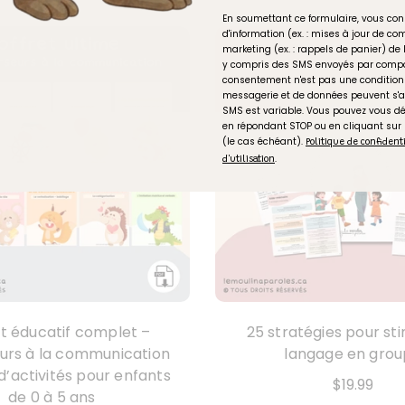
En soumettant ce formulaire, vous con
d'information (ex. : mises à jour de 
marketing (ex. : rappels de panier) de 
y compris des SMS envoyés par compo
consentement n'est pas une condition 
messagerie et de données peuvent s'a
SMS est variable. Vous pouvez vous 
en répondant STOP ou en cliquant sur
(le cas échéant).
Politique de confident
.
d'utilisation
t éducatif complet –
25 stratégies pour sti
urs à la communication
langage en gro
 d’activités pour enfants
$19.99
de 0 à 5 ans