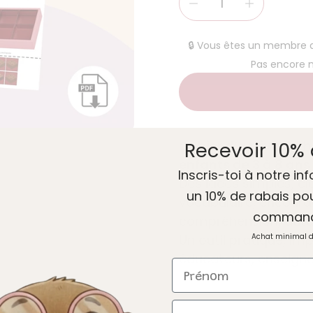
🔒 Vous êtes un membre
Pas encore
Cahier d’activités t
Recevoir 10% 
enfants de 3 à 8 ans.
Inscris-toi à notre inf
Des idées simples, cl
un 10% de rabais po
vocabulaire, encourag
comman
compréhension, autan
Un outil pratique, im
Achat minimal 
éducateurs, enseigna
Prénom
Courriel