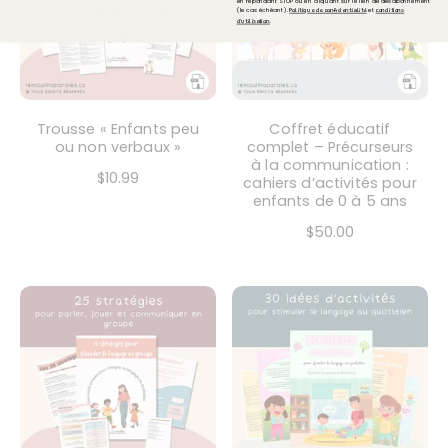
en répondant STOP ou en cliquant sur le lien de désabonnement
(le cas échéant).
et
Politique de confidentialité
conditions
.
d'utilisation
Trousse « Enfants peu
Coffret éducatif
ou non verbaux »
complet – Précurseurs
à la communication :
$10.99
cahiers d’activités pour
enfants de 0 à 5 ans
$50.00