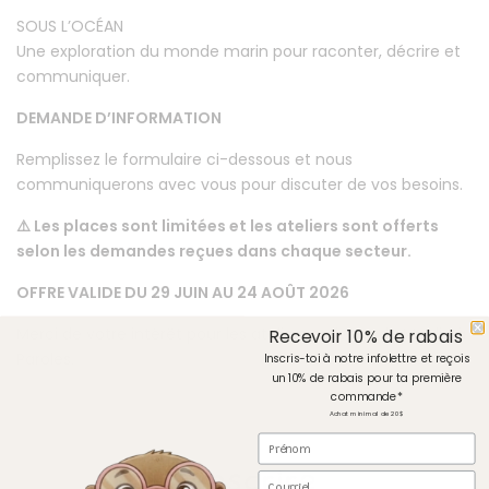
SOUS L’OCÉAN
Une exploration du monde marin pour raconter, décrire et
communiquer.
DEMANDE D’INFORMATION
Remplissez le formulaire ci-dessous et nous
communiquerons avec vous pour discuter de vos besoins.
⚠️ Les places sont limitées et les ateliers sont offerts
selon les demandes reçues dans chaque secteur.
OFFRE VALIDE DU 29 JUIN AU 24 AOÛT 2026
Merci de votre intérêt pour les ateliers estivaux du Moulin à
Recevoir 10% de rabais
Paroles.
Inscris-toi à notre infolettre et reçois
un 10% de rabais pour ta première
commande*
Achat minimal de 20$
Prénom
S'inscrire
Courriel