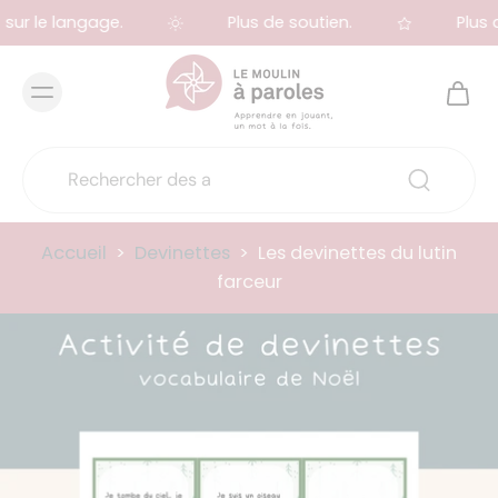
sur le langage.
Plus de soutien.
Plus d
Accueil
>
Devinettes
>
Les devinettes du lutin
farceur